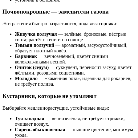
Почвопокровные — заменители газона
Эти растения быстро разрастаются, подавляя сорняки:
Живучка ползучая
— зелёные, бронзовые, пёстрые
сорта; растёт в тени и на солнце.
Тимьян ползучий
— ароматный, засухоустойчивый,
образует плотный ковёр.
Барвинок
— вечнозелёный, цветёт синими
колокольчиками весной.
Очиток (седум)
— суккулент, переносит засуху, цветёт
жёлтыми, розовыми соцветиями.
Молодило
— «каменная роза», идеальна для рокариев,
не требует полива.
Кустарники, которые не утомляют
Выбирайте медленнорастущие, устойчивые виды:
Туя западная
— вечнозелёная, не требует стрижки,
очищает воздух.
Сирень обыкновенная
— пышное цветение, минимум
ухода.