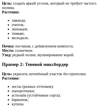
Цель:
создать яркий уголок, который не требует частого
полива.
Растения:
лаванда;
очиток;
эхинацея;
тимьян;
молодило.
Почва:
песчаная, с добавлением компоста.
Место:
солнечное.
Уход:
редкий полив, мульчирование корой.
Пример 2: Теневой миксбордер
Цель:
украсить затенённый участок без прополки.
Растения:
хосты (разных оттенков);
папоротники;
астильба (устойчивые сорта);
барвинок;
купена.