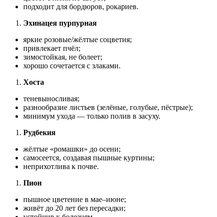
подходит для бордюров, рокариев.
Эхинацея пурпурная
яркие розовые/жёлтые соцветия;
привлекает пчёл;
зимостойкая, не болеет;
хорошо сочетается с злаками.
Хоста
теневыносливая;
разнообразие листьев (зелёные, голубые, пёстрые);
минимум ухода — только полив в засуху.
Рудбекия
жёлтые «ромашки» до осени;
самосеется, создавая пышные куртины;
неприхотлива к почве.
Пион
пышное цветение в мае–июне;
живёт до 20 лет без пересадки;
устойчив к болезням.