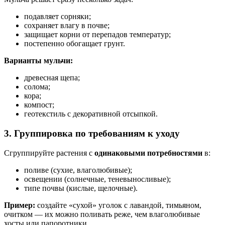
подавляет сорняки;
сохраняет влагу в почве;
защищает корни от перепадов температур;
постепенно обогащает грунт.
Варианты мульчи:
древесная щепа;
солома;
кора;
компост;
геотекстиль с декоративной отсыпкой.
3. Группировка по требованиям к уходу
Сгруппируйте растения с
одинаковыми потребностями
в:
поливе (сухие, влаголюбивые);
освещении (солнечные, теневыносливые);
типе почвы (кислые, щелочные).
Пример:
создайте «сухой» уголок с лавандой, тимьяном,
очитком — их можно поливать реже, чем влаголюбивые
хосты или папоротники.