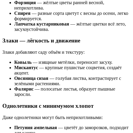
Форзиция
— жёлтые цветы ранней весной,
неприхотлива.
Спирея
— разные сорта цветут с весны до осени, легко
формируется.
Лапчатка кустарниковая
— жёлтые цветки всё лето,
засухоустойчива.
Злаки — лёгкость и движение
Злаки добавляют саду объём и текстуру:
Ковыль
— изящные метёлки, переносит засуху.
Мискантус
— крупные пушистые соцветия, создаёт
акцент.
Овсяница сизая
— голубая листва, контрастирует с
зелёными растениями.
Фалярис
— полосатые листья, образует пышные
заросли.
Однолетники с минимумом хлопот
Даже однолетники могут быть неприхотливыми:
Петуния ампельная
— цветёт до заморозков, подходит
для кашпо.