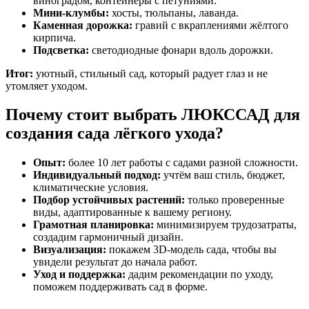
виноградом, контейнеры с петуниями.
Мини-клумбы:
хосты, тюльпаны, лаванда.
Каменная дорожка:
гравий с вкраплениями жёлтого
кирпича.
Подсветка:
светодиодные фонари вдоль дорожки.
Итог:
уютный, стильный сад, который радует глаз и не
утомляет уходом.
Почему стоит выбрать ЛЮКССАД для
создания сада лёгкого ухода?
Опыт:
более 10 лет работы с садами разной сложности.
Индивидуальный подход:
учтём ваш стиль, бюджет,
климатические условия.
Подбор устойчивых растений:
только проверенные
виды, адаптированные к вашему региону.
Грамотная планировка:
минимизируем трудозатраты,
создадим гармоничный дизайн.
Визуализация:
покажем 3D-модель сада, чтобы вы
увидели результат до начала работ.
Уход и поддержка:
дадим рекомендации по уходу,
поможем поддерживать сад в форме.