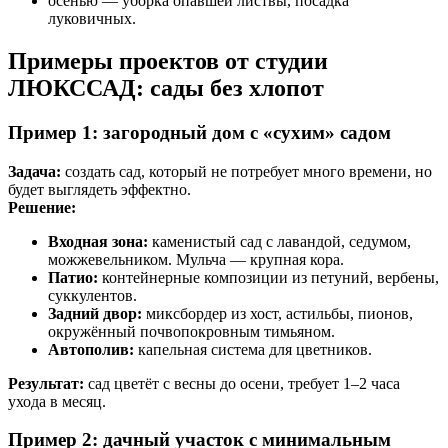
осенью — уборка опавшей листвы, посадка
луковичных.
Примеры проектов от студии
ЛЮКССАД: сады без хлопот
Пример 1: загородный дом с «сухим» садом
Задача:
создать сад, который не потребует много времени, но
будет выглядеть эффектно.
Решение:
Входная зона:
каменистый сад с лавандой, седумом,
можжевельником. Мульча — крупная кора.
Патио:
контейнерные композиции из петуний, вербены,
суккулентов.
Задний двор:
миксбордер из хост, астильбы, пионов,
окружённый почвопокровным тимьяном.
Автополив:
капельная система для цветников.
Результат:
сад цветёт с весны до осени, требует 1–2 часа
ухода в месяц.
Пример 2: дачный участок с минимальным