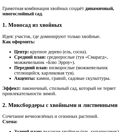
Грамотная комбинация хвойных создаёт
динамичный,
многослойный сад
.
1. Моносад из хвойных
Идея: участок, где доминируют только хвойные.
Как оформить:
Центр:
крупное дерево (ель, сосна).
Средний план:
среднерослые (туя «Смарагд»,
можжевельник «Блю Эрроу»).
Передний план:
низкорослые (можжевельник
стелющийся, карликовая туя).
Акценты:
камни, гравий, садовые скульптуры.
Эффект:
лаконичный, стильный сад, который не теряет
привлекательности зимой.
2. Миксбордеры с хвойными и лиственными
Сочетание вечнозелёных и сезонных растений.
Схема:
Задний план:
высокие хвойные (ель, кипарисовик).