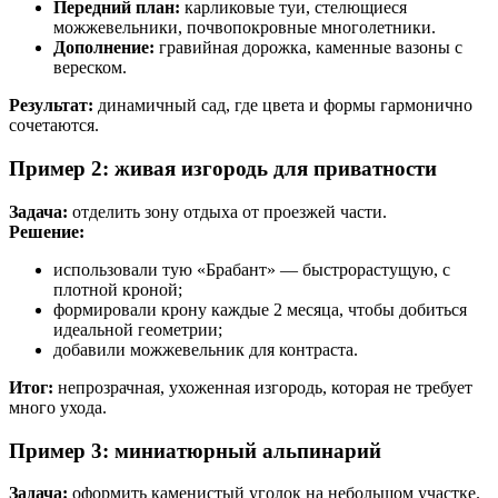
Передний план:
карликовые туи, стелющиеся
можжевельники, почвопокровные многолетники.
Дополнение:
гравийная дорожка, каменные вазоны с
вереском.
Результат:
динамичный сад, где цвета и формы гармонично
сочетаются.
Пример 2: живая изгородь для приватности
Задача:
отделить зону отдыха от проезжей части.
Решение:
использовали тую «Брабант» — быстрорастущую, с
плотной кроной;
формировали крону каждые 2 месяца, чтобы добиться
идеальной геометрии;
добавили можжевельник для контраста.
Итог:
непрозрачная, ухоженная изгородь, которая не требует
много ухода.
Пример 3: миниатюрный альпинарий
Задача:
оформить каменистый уголок на небольшом участке.