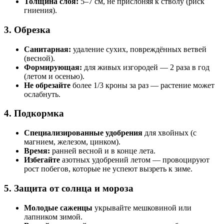
Толщина слоя:
5–7 см, не прислоняя к стволу (риск
гниения).
3. Обрезка
Санитарная:
удаление сухих, повреждённых ветвей
(весной).
Формирующая:
для живых изгородей — 2 раза в год
(летом и осенью).
Не обрезайте
более 1/3 кроны за раз — растение может
ослабнуть.
4. Подкормка
Специализированные удобрения
для хвойных (с
магнием, железом, цинком).
Время:
ранней весной и в конце лета.
Избегайте
азотных удобрений летом — провоцируют
рост побегов, которые не успеют вызреть к зиме.
5. Защита от солнца и мороза
Молодые саженцы
укрывайте мешковиной или
лапником зимой.