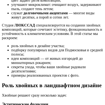
цвет задают ритм композиции;
улучшают микроклимат: очищают воздух, задерживают
пыль, создают тень летом;
служат
долговечными акцентами
— многие виды
живут десятки, а порой и сотни лет.
Студия
ЛЮКССАД
специализируется на создании хвойных
композиций, которые сочетают эстетику, функциональность и
устойчивость к климатическим условиям. В этой статье мы
раскроем:
роль хвойных в дизайне участка;
подборку популярных видов для Подмосковья и средней
полосы;
идеи композиций — от живых изгородей до
миниатюрных рокариев;
секреты ухода, чтобы ваши хвойные радовали
десятилетиями;
примеры реализованных проектов с фото.
Роль хвойных в ландшафтном дизайне
Хвойные решают сразу несколько задач:
Эстетические функции