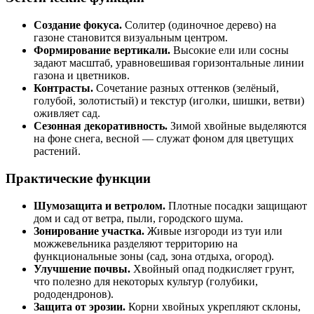
Создание фокуса.
Солитер (одиночное дерево) на
газоне становится визуальным центром.
Формирование вертикали.
Высокие ели или сосны
задают масштаб, уравновешивая горизонтальные линии
газона и цветников.
Контрасты.
Сочетание разных оттенков (зелёный,
голубой, золотистый) и текстур (иголки, шишки, ветви)
оживляет сад.
Сезонная декоративность.
Зимой хвойные выделяются
на фоне снега, весной — служат фоном для цветущих
растений.
Практические функции
Шумозащита и ветролом.
Плотные посадки защищают
дом и сад от ветра, пыли, городского шума.
Зонирование участка.
Живые изгороди из туи или
можжевельника разделяют территорию на
функциональные зоны (сад, зона отдыха, огород).
Улучшение почвы.
Хвойный опад подкисляет грунт,
что полезно для некоторых культур (голубики,
рододендронов).
Защита от эрозии.
Корни хвойных укрепляют склоны,