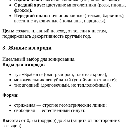
Средний ярус:
цветущие многолетники (розы, пионы,
флоксы).
Передний план:
почвопокровные (тимьян, барвинок),
весенние луковичные (тюльпаны, нарциссы).
Цель:
создать плавный переход от зелени к цветам,
поддерживать декоративность круглый год.
3. Живые изгороди
Идеальный выбор для зонирования.
Виды для изгороди:
туя «Брабант» (быстрый рост, плотная крона);
можжевельник чешуйчатый (устойчив к стрижке);
тис ягодный (долговечный, но теплолюбивый).
Форма:
стриженая — строгие геометрические линии;
свободная — естественный силуэт.
Высота:
от 0,5 м (бордюр) до 3 м (защита от посторонних
взглядов).