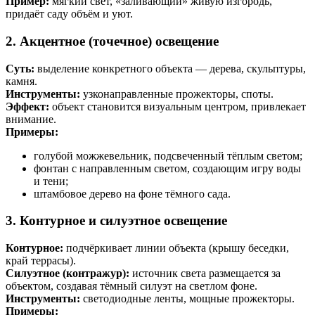
Пример:
мягкий свет, «заливающий» живую изгородь,
придаёт саду объём и уют.
2. Акцентное (точечное) освещение
Суть:
выделение конкретного объекта — дерева, скульптуры,
камня.
Инструменты:
узконаправленные прожекторы, споты.
Эффект:
объект становится визуальным центром, привлекает
внимание.
Примеры:
голубой можжевельник, подсвеченный тёплым светом;
фонтан с направленным светом, создающим игру воды
и тени;
штамбовое дерево на фоне тёмного сада.
3. Контурное и силуэтное освещение
Контурное:
подчёркивает линии объекта (крышу беседки,
край террасы).
Силуэтное (контражур):
источник света размещается за
объектом, создавая тёмный силуэт на светлом фоне.
Инструменты:
светодиодные ленты, мощные прожекторы.
Примеры: