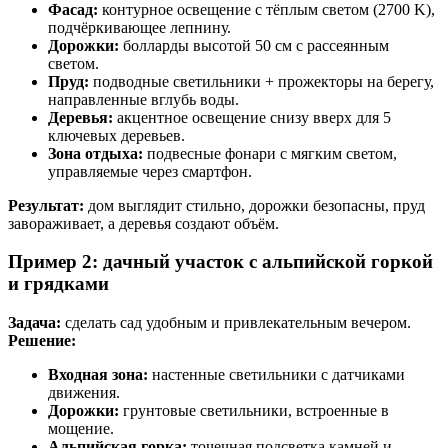
Фасад:
контурное освещение с тёплым светом (2700 K),
подчёркивающее лепнину.
Дорожки:
болларды высотой 50 см с рассеянным
светом.
Пруд:
подводные светильники + прожекторы на берегу,
направленные вглубь воды.
Деревья:
акцентное освещение снизу вверх для 5
ключевых деревьев.
Зона отдыха:
подвесные фонари с мягким светом,
управляемые через смартфон.
Результат:
дом выглядит стильно, дорожки безопасны, пруд
завораживает, а деревья создают объём.
Пример 2: дачный участок с альпийской горкой
и грядками
Задача:
сделать сад удобным и привлекательным вечером.
Решение:
Входная зона:
настенные светильники с датчиками
движения.
Дорожки:
грунтовые светильники, встроенные в
мощение.
Альпийская горка:
точечная подсветка камней и