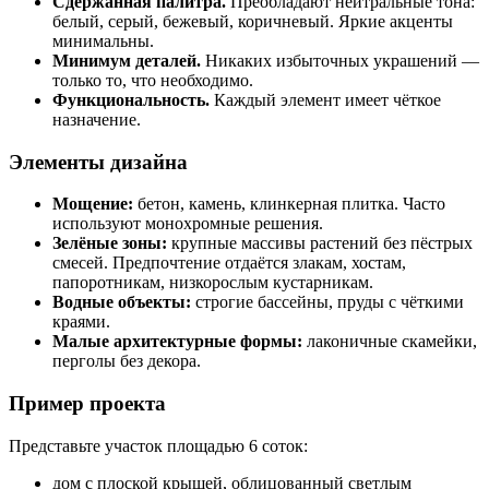
Сдержанная палитра.
Преобладают нейтральные тона:
белый, серый, бежевый, коричневый. Яркие акценты
минимальны.
Минимум деталей.
Никаких избыточных украшений —
только то, что необходимо.
Функциональность.
Каждый элемент имеет чёткое
назначение.
Элементы дизайна
Мощение:
бетон, камень, клинкерная плитка. Часто
используют монохромные решения.
Зелёные зоны:
крупные массивы растений без пёстрых
смесей. Предпочтение отдаётся злакам, хостам,
папоротникам, низкорослым кустарникам.
Водные объекты:
строгие бассейны, пруды с чёткими
краями.
Малые архитектурные формы:
лаконичные скамейки,
перголы без декора.
Пример проекта
Представьте участок площадью 6 соток:
дом с плоской крышей, облицованный светлым