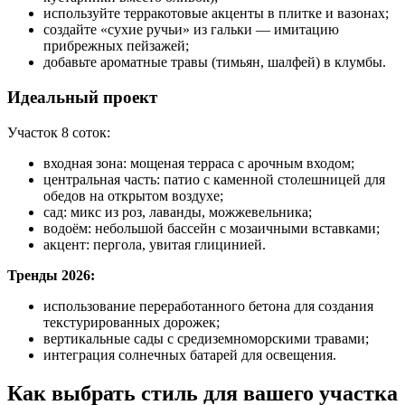
используйте терракотовые акценты в плитке и вазонах;
создайте «сухие ручьи» из гальки — имитацию
прибрежных пейзажей;
добавьте ароматные травы (тимьян, шалфей) в клумбы.
Идеальный проект
Участок 8 соток:
входная зона: мощеная терраса с арочным входом;
центральная часть: патио с каменной столешницей для
обедов на открытом воздухе;
сад: микс из роз, лаванды, можжевельника;
водоём: небольшой бассейн с мозаичными вставками;
акцент: пергола, увитая глицинией.
Тренды 2026:
использование переработанного бетона для создания
текстурированных дорожек;
вертикальные сады с средиземноморскими травами;
интеграция солнечных батарей для освещения.
Как выбрать стиль для вашего участка