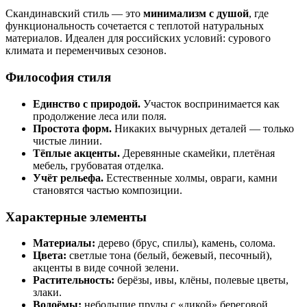
Скандинавский стиль — это
минимализм с душой
, где
функциональность сочетается с теплотой натуральных
материалов. Идеален для российских условий: сурового
климата и переменчивых сезонов.
Философия стиля
Единство с природой.
Участок воспринимается как
продолжение леса или поля.
Простота форм.
Никаких вычурных деталей — только
чистые линии.
Тёплые акценты.
Деревянные скамейки, плетёная
мебель, грубоватая отделка.
Учёт рельефа.
Естественные холмы, овраги, камни
становятся частью композиции.
Характерные элементы
Материалы:
дерево (брус, спилы), камень, солома.
Цвета:
светлые тона (белый, бежевый, песочный),
акценты в виде сочной зелени.
Растительность:
берёзы, ивы, клёны, полевые цветы,
злаки.
Водоёмы:
небольшие пруды с «дикой» береговой