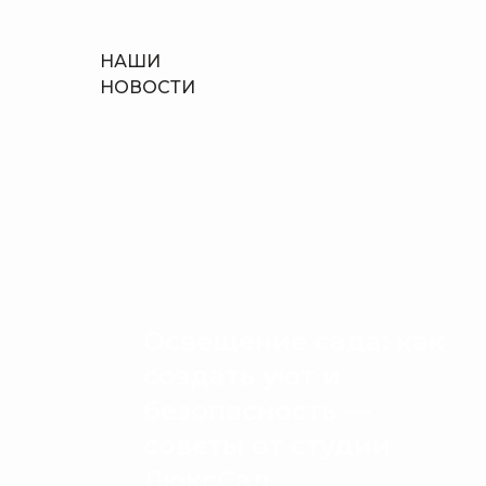
НАШИ
НОВОСТИ
Освещение сада: как
создать уют и
безопасность —
советы от студии
ЛюксСад