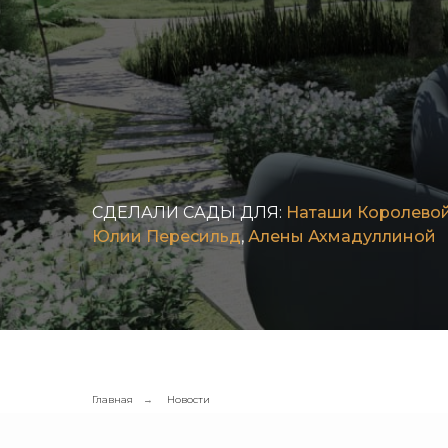
СДЕЛАЛИ САДЫ ДЛЯ:
Наташи Королево
Юлии Пересильд
,
Алены Ахмадуллиной
Главная
Новости
→