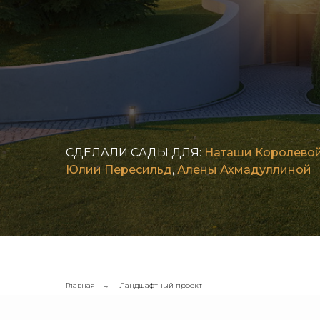
СДЕЛАЛИ САДЫ ДЛЯ:
Наташи Королево
Юлии Пересильд
,
Алены Ахмадуллиной
Главная
Ландшафтный проект
→