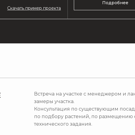
Подробнее
Скач
ать пример проекта
Встреча на участке с менеджером и л
Е
замеры участка.
Консультация по существующим посад
по подбору растений, по размещению 
технического задания.