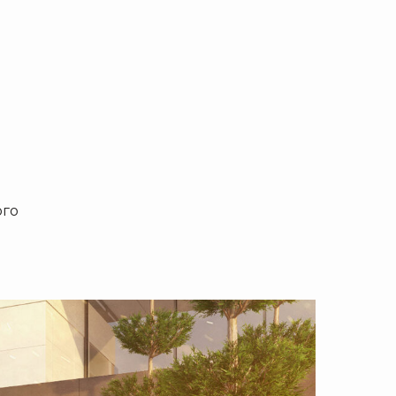
н
ого