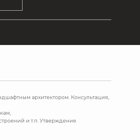
андшафтным архитектором. Консультация,
кам,
строений и т.п. Утверждение