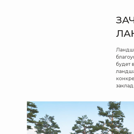
ЗА
ЛА
Ландша
благоу
будет 
ландша
конкре
заклад