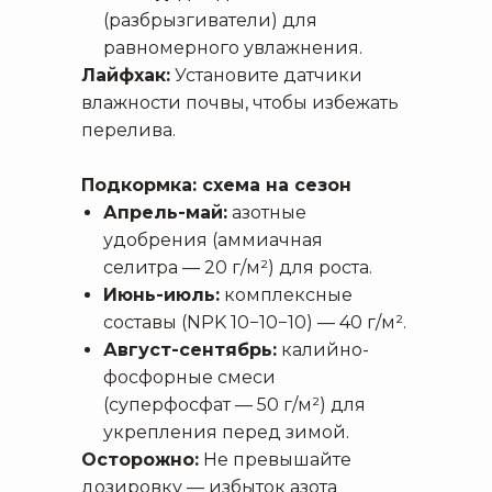
(разбрызгиватели) для
равномерного увлажнения.
Лайфхак:
Установите датчики
влажности почвы, чтобы избежать
перелива.
Подкормка: схема на сезон
Апрель-май:
азотные
удобрения (аммиачная
селитра — 20 г/м²) для роста.
Июнь-июль:
комплексные
составы (NPK 10−10−10) — 40 г/м².
Август-сентябрь:
калийно-
фосфорные смеси
(суперфосфат — 50 г/м²) для
укрепления перед зимой.
Осторожно:
Не превышайте
дозировку — избыток азота