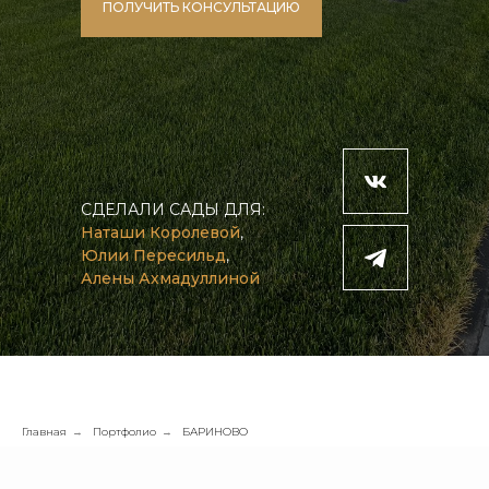
ПОЛУЧИТЬ КОНСУЛЬТАЦИЮ
СДЕЛАЛИ САДЫ ДЛЯ:
Наташи Королевой
,
Юлии Пересильд
,
Алены Ахмадуллиной
Главная
Портфолио
БАРИНОВО
→
→